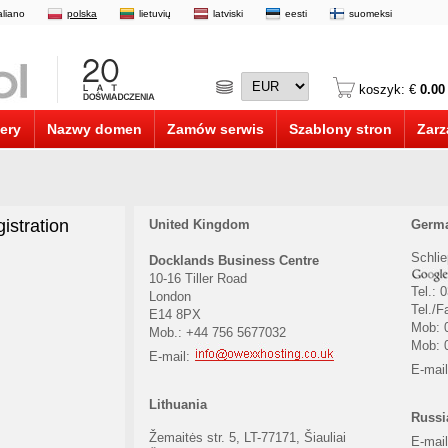
taliano
polska
lietuvių
latviski
eesti
suomeksi
koszyk: €
0.00
ery
Nazwy domen
Zamów serwis
Szablony stron
Zarz
istration
United Kingdom
Germ
Schlie
Docklands Business Centre
10-16 Tiller Road
Tel.: 
London
Tel./F
E14 8PX
Mob: 
Mob.: +44 756 5677032
Mob: 
E-mail:
E-mai
Lithuania
Russi
Žemaitės str. 5, LT-77171, Šiauliai
E-mai