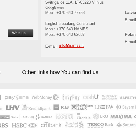
Švitrigailos 11A, LT-03223 Vilnius
Mob.: +370 640 77758
Latvia
E-mai
English-speaking Consultant
Mob.: +370 640 NAMES
Write us ...
Mob.: +370 640 62637
Polan
E-mai
E-mail:
s
Other links how You can find us