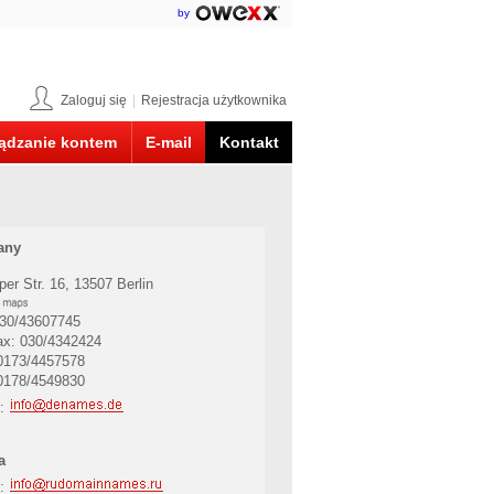
by
Zaloguj się
|
Rejestracja użytkownika
ądzanie kontem
E-mail
Kontakt
any
per Str. 16, 13507 Berlin
030/43607745
ax: 030/4342424
0173/4457578
0178/4549830
l:
a
l: