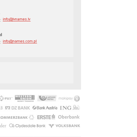
l:
d
l: