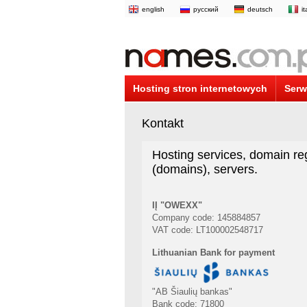
english
русский
deutsch
i
Hosting stron internetowych
Serw
Kontakt
Hosting services, domain reg
(domains), servers.
IĮ "OWEXX"
Company code: 145884857
VAT code: LT100002548717
Lithuanian Bank for payment
"AB Šiaulių bankas"
Bank code: 71800