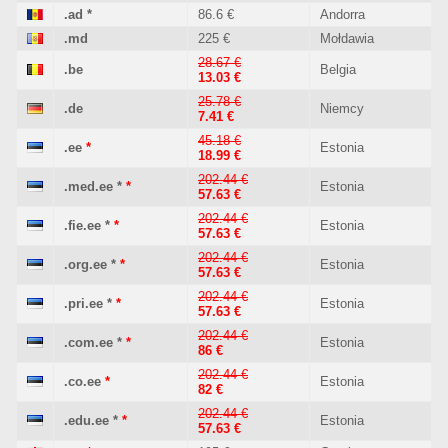
.ad
*
86.6 €
Andorra
.md
225 €
Mołdawia
28.67 €
.be
Belgia
13.03 €
25.78 €
.de
Niemcy
7.41 €
45.18 €
.ee
*
Estonia
18.99 €
202.44 €
.med.ee
*
*
Estonia
57.63 €
202.44 €
.fie.ee
*
*
Estonia
57.63 €
202.44 €
.org.ee
*
*
Estonia
57.63 €
202.44 €
.pri.ee
*
*
Estonia
57.63 €
202.44 €
.com.ee
*
*
Estonia
86 €
202.44 €
.co.ee
*
Estonia
82 €
202.44 €
.edu.ee
*
*
Estonia
57.63 €