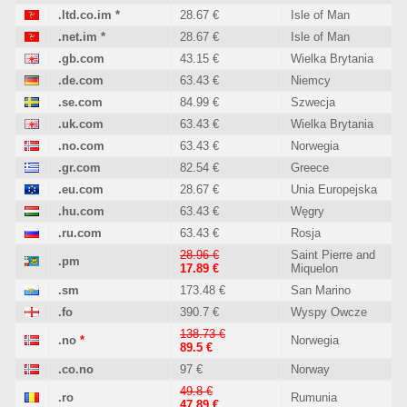
.ltd.co.im
*
28.67 €
Isle of Man
.net.im
*
28.67 €
Isle of Man
.gb.com
43.15 €
Wielka Brytania
.de.com
63.43 €
Niemcy
.se.com
84.99 €
Szwecja
.uk.com
63.43 €
Wielka Brytania
.no.com
63.43 €
Norwegia
.gr.com
82.54 €
Greece
.eu.com
28.67 €
Unia Europejska
.hu.com
63.43 €
Węgry
.ru.com
63.43 €
Rosja
28.96 €
Saint Pierre and
.pm
17.89 €
Miquelon
.sm
173.48 €
San Marino
.fo
390.7 €
Wyspy Owcze
138.73 €
.no
*
Norwegia
89.5 €
.co.no
97 €
Norway
49.8 €
.ro
Rumunia
47.89 €