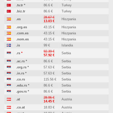
.tv.tr
*
86.6 €
Turkey
.biz.tr
86.6 €
Turkey
28.67 €
.es
Hiszpania
13.03 €
.org.es
43.15 €
Hiszpania
.com.es
43.15 €
Hiszpania
.nom.es
43.15 €
Hiszpania
.is
99 €
Islandia
92.39 €
.rs
*
Serbia
57.92 €
.ac.rs
*
86.6 €
Serbia
.org.rs
*
57.63 €
Serbia
.in.rs
*
57.63 €
Serbia
.co.rs
115.56 €
Serbia
.edu.rs
*
86.6 €
Serbia
.gov.rs
*
86.6 €
Serbia
28.96 €
.at
Austria
14.45 €
.co.at
18.83 €
Austria