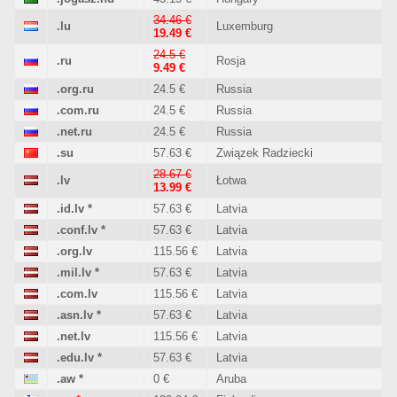
34.46 €
.lu
Luxemburg
19.49 €
24.5 €
.ru
Rosja
9.49 €
.org.ru
24.5 €
Russia
.com.ru
24.5 €
Russia
.net.ru
24.5 €
Russia
.su
57.63 €
Związek Radziecki
28.67 €
.lv
Łotwa
13.99 €
.id.lv
*
57.63 €
Latvia
.conf.lv
*
57.63 €
Latvia
.org.lv
115.56 €
Latvia
.mil.lv
*
57.63 €
Latvia
.com.lv
115.56 €
Latvia
.asn.lv
*
57.63 €
Latvia
.net.lv
115.56 €
Latvia
.edu.lv
*
57.63 €
Latvia
.aw
*
0 €
Aruba