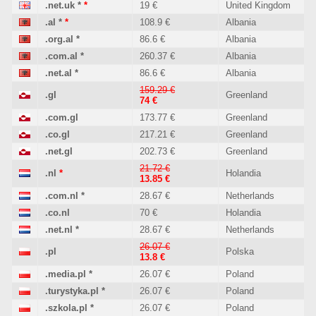
.net.uk
*
*
19 €
United Kingdom
.al
*
*
108.9 €
Albania
.org.al
*
86.6 €
Albania
.com.al
*
260.37 €
Albania
.net.al
*
86.6 €
Albania
159.29 €
.gl
Greenland
74 €
.com.gl
173.77 €
Greenland
.co.gl
217.21 €
Greenland
.net.gl
202.73 €
Greenland
21.72 €
.nl
*
Holandia
13.85 €
.com.nl
*
28.67 €
Netherlands
.co.nl
70 €
Holandia
.net.nl
*
28.67 €
Netherlands
26.07 €
.pl
Polska
13.8 €
.media.pl
*
26.07 €
Poland
.turystyka.pl
*
26.07 €
Poland
.szkola.pl
*
26.07 €
Poland