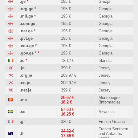
.ge
*
195 €
Gruzja
.org.ge
*
195 €
Georgia
.mil.ge
*
195 €
Georgia
.com.ge
195 €
Georgia
.net.ge
*
195 €
Georgia
.pvt.ge
195 €
Georgia
.edu.ge
*
195 €
Georgia
.gov.ge
*
*
195 €
Georgia
.ie
*
72.12 €
Irlandia
.je
390 €
Jersey
.org.je
209.97 €
Jersey
.co.je
209.97 €
Jersey
.net.je
399 €
Jersey
28.67 €
Montenegro
.me
18.2 €
(Informacje)
57.63 €
.se
Szwecja
18.25 €
.gf
320 €
French Guiana
French Southern
34.52 €
.tf
and Antarctic
17.89 €