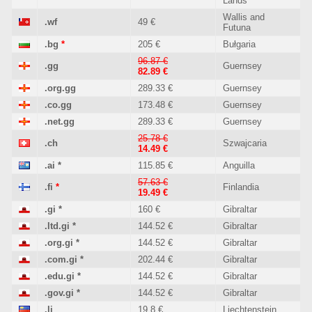
Lands
Wallis and
.wf
49 €
Futuna
.bg
*
205 €
Bułgaria
96.87 €
.gg
Guernsey
82.89 €
.org.gg
289.33 €
Guernsey
.co.gg
173.48 €
Guernsey
.net.gg
289.33 €
Guernsey
25.78 €
.ch
Szwajcaria
14.49 €
.ai
*
115.85 €
Anguilla
57.63 €
.fi
*
Finlandia
19.49 €
.gi
*
160 €
Gibraltar
.ltd.gi
*
144.52 €
Gibraltar
.org.gi
*
144.52 €
Gibraltar
.com.gi
*
202.44 €
Gibraltar
.edu.gi
*
144.52 €
Gibraltar
.gov.gi
*
144.52 €
Gibraltar
.li
19.8 €
Liechtenstein