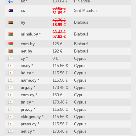
.ax
*
130.04 €
Finlandia
60.82 €
.sx
Sint Maarten
31.89 €
45.76 €
.by
Białoruś
18.99 €
63.43 €
.minsk.by
*
Białoruś
57.63 €
.com.by
125 €
Białoruś
.net.by
192 €
Białoruś
.cy
*
0 €
Cyprus
.ac.cy
*
115.56 €
Cyprus
.ltd.cy
*
115.56 €
Cyprus
.name.cy
*
115.56 €
Cyprus
.org.cy
*
173.48 €
Cyprus
.com.cy
*
159 €
Cypr
.tm.cy
*
173.48 €
Cyprus
.pro.cy
*
115.56 €
Cyprus
.ekloges.cy
*
115.56 €
Cyprus
.press.cy
*
115.56 €
Cyprus
.net.cy
*
173.48 €
Cyprus