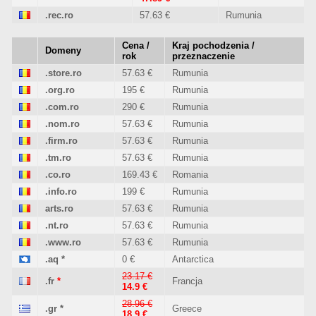
.rec.ro
57.63 €
Rumunia
Cena /
Kraj pochodzenia /
Domeny
rok
przeznaczenie
.store.ro
57.63 €
Rumunia
.org.ro
195 €
Rumunia
.com.ro
290 €
Rumunia
.nom.ro
57.63 €
Rumunia
.firm.ro
57.63 €
Rumunia
.tm.ro
57.63 €
Rumunia
.co.ro
169.43 €
Romania
.info.ro
199 €
Rumunia
arts.ro
57.63 €
Rumunia
.nt.ro
57.63 €
Rumunia
.www.ro
57.63 €
Rumunia
.aq
*
0 €
Antarctica
23.17 €
.fr
*
Francja
14.9 €
28.96 €
.gr
*
Greece
18.9 €