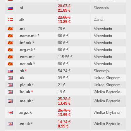
28.67 €
.si
Słowenia
21.89 €
22.88 €
.dk
Dania
13.85 €
.mk
79 €
Macedonia
.name.mk
*
86.6 €
Macedonia
.inf.mk
*
86.6 €
Macedonia
.org.mk
*
86.6 €
Macedonia
.com.mk
115.56 €
Macedonia
.net.mk
*
86.6 €
Macedonia
.sk
*
54.74 €
Słowacja
.uk
39.5 €
United Kingdom
.plc.uk
*
21 €
United Kingdom
.ltd.uk
*
19 €
Wielka Brytania
25.78 €
.me.uk
*
Wielka Brytania
13.49 €
25.78 €
.org.uk
Wielka Brytania
13.99 €
14.74 €
.co.uk
*
Wielka Brytania
8.99 €