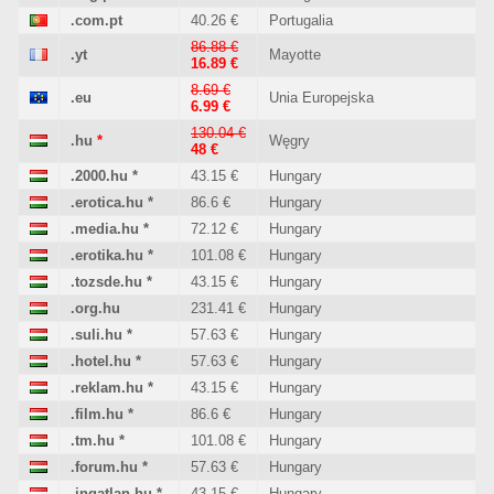
.com.pt
40.26 €
Portugalia
86.88 €
.yt
Mayotte
16.89 €
8.69 €
.eu
Unia Europejska
6.99 €
130.04 €
.hu
*
Węgry
48 €
.2000.hu
*
43.15 €
Hungary
.erotica.hu
*
86.6 €
Hungary
.media.hu
*
72.12 €
Hungary
.erotika.hu
*
101.08 €
Hungary
.tozsde.hu
*
43.15 €
Hungary
.org.hu
231.41 €
Hungary
.suli.hu
*
57.63 €
Hungary
.hotel.hu
*
57.63 €
Hungary
.reklam.hu
*
43.15 €
Hungary
.film.hu
*
86.6 €
Hungary
.tm.hu
*
101.08 €
Hungary
.forum.hu
*
57.63 €
Hungary
.ingatlan.hu
*
43.15 €
Hungary