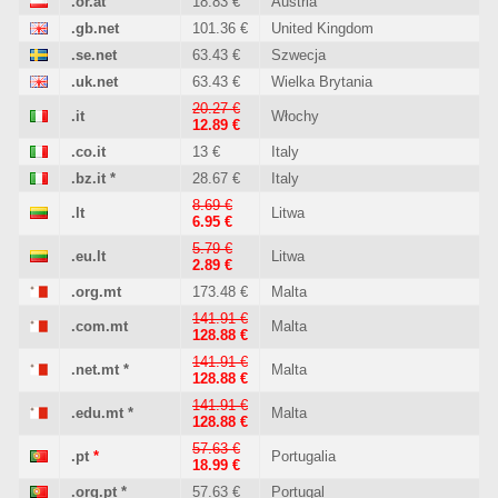
.or.at
18.83 €
Austria
.gb.net
101.36 €
United Kingdom
.se.net
63.43 €
Szwecja
.uk.net
63.43 €
Wielka Brytania
20.27 €
.it
Włochy
12.89 €
.co.it
13 €
Italy
.bz.it
*
28.67 €
Italy
8.69 €
.lt
Litwa
6.95 €
5.79 €
.eu.lt
Litwa
2.89 €
.org.mt
173.48 €
Malta
141.91 €
.com.mt
Malta
128.88 €
141.91 €
.net.mt
*
Malta
128.88 €
141.91 €
.edu.mt
*
Malta
128.88 €
57.63 €
.pt
*
Portugalia
18.99 €
.org.pt
*
57.63 €
Portugal