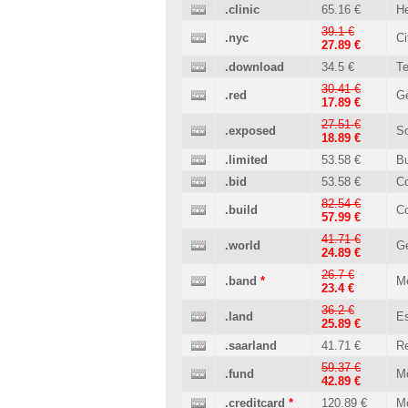
.clinic
65.16 €
He
39.1 €
.nyc
Ci
27.89 €
.download
34.5 €
T
30.41 €
.red
Ge
17.89 €
27.51 €
.exposed
So
18.89 €
.limited
53.58 €
B
.bid
53.58 €
C
82.54 €
.build
Co
57.99 €
41.71 €
.world
Ge
24.89 €
26.7 €
.band
*
M
23.4 €
36.2 €
.land
Es
25.89 €
.saarland
41.71 €
Re
59.37 €
.fund
M
42.89 €
.creditcard
*
120.89 €
M