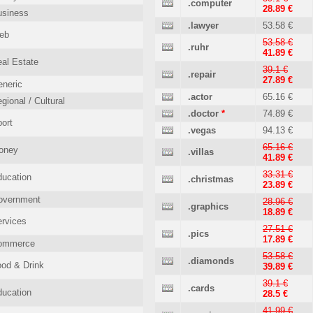
.computer
28.89 €
usiness
.lawyer
53.58 €
eb
53.58 €
.ruhr
41.89 €
al Estate
39.1 €
.repair
27.89 €
neric
.actor
65.16 €
gional / Cultural
.doctor
*
74.89 €
ort
.vegas
94.13 €
65.16 €
oney
.villas
41.89 €
33.31 €
ucation
.christmas
23.89 €
overnment
28.96 €
.graphics
18.89 €
rvices
27.51 €
.pics
17.89 €
ommerce
53.58 €
.diamonds
od & Drink
39.89 €
39.1 €
.cards
ucation
28.5 €
41.99 €