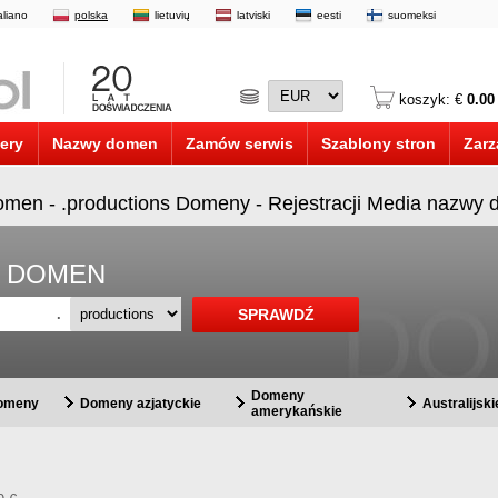
taliano
polska
lietuvių
latviski
eesti
suomeksi
koszyk: €
0.00
ery
Nazwy domen
Zamów serwis
Szablony stron
Zarz
domen - .productions Domeny - Rejestracji Media nazwy 
A DOMEN
.
Domeny
domeny
Domeny azjatyckie
Australijsk
amerykańskie