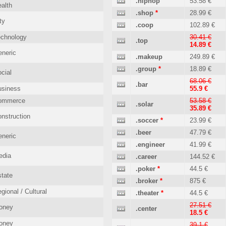
.hiphop
53.58 €
alth
.shop
*
28.99 €
ty
.coop
102.89 €
echnology
30.41 €
.top
14.89 €
neric
.makeup
249.89 €
.group
*
18.89 €
cial
68.06 €
.bar
usiness
55.9 €
ommerce
53.58 €
.solar
35.89 €
nstruction
.soccer
*
23.99 €
.beer
47.79 €
neric
.engineer
41.99 €
edia
.career
144.52 €
.poker
*
44.5 €
tate
.broker
*
875 €
gional / Cultural
.theater
*
44.5 €
27.51 €
oney
.center
18.5 €
oney
39.1 €