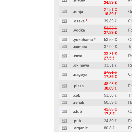
.media
M
24.89 €
27.51 €
.ninja
Ge
18.89 €
.osaka
*
39.85 €
Ci
53.58 €
.vodka
Fo
27.89 €
.yokohama
*
53.58 €
Ci
.camera
37.99 €
T
33.31 €
.casa
Re
27.5 €
.okinawa
33.31 €
Re
27.51 €
.nagoya
Ci
17.89 €
48.95 €
.pizza
Fo
38.89 €
.cab
53.58 €
Tr
.rehab
50.39 €
He
41.99 €
.club
C
17.8 €
.pub
24.89 €
Fo
.organic
80.8 €
Fo