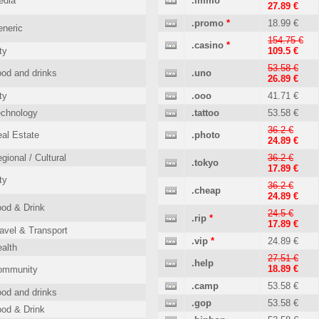
edia
.immo
27.89 €
.promo
*
18.99 €
neric
154.75 €
.casino
*
ty
109.5 €
53.58 €
od and drinks
.uno
26.89 €
ty
.ooo
41.71 €
echnology
.tattoo
53.58 €
36.2 €
al Estate
.photo
24.89 €
gional / Cultural
36.2 €
.tokyo
17.89 €
ty
36.2 €
.cheap
24.89 €
od & Drink
24.5 €
.rip
*
17.89 €
avel & Transport
.vip
*
24.89 €
alth
27.51 €
.help
18.89 €
ommunity
.camp
53.58 €
od and drinks
.gop
53.58 €
od & Drink