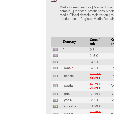
Media domain names | Media domains |
domain? | register .productions Med
Media Global domain registration |
.productions | Register Media Doma
Cena /
Kr
Domeny
rok
p
*
0 €
245 €
34.5 €
.mba
*
37.5 €
Ed
62.27 €
.tienda
C
41.89 €
47.79 €
.moda
B
24.89 €
.ltda
56.19 €
B
.yoga
34.5 €
Sp
.shiksha
41.99 €
Ed
47.79 €