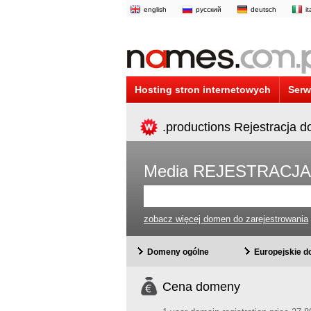
english
русский
deutsch
i
Hosting stron internetowych
Serw
.productions Rejestracja 
Media REJESTRACJ
zobacz więcej domen do zarejestrowania
Domeny ogólne
Europejskie 
Cena domeny