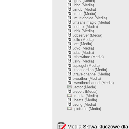
.gotv (Media)
.hbo (Media)
.imdb (Media)
.mnet (Media)
.multichoice (Media)
.mzansimagic (Media)
.netflix (Media)
.nhk (Media)
.observer (Media)
.ollo (Media)
.ott (Media)
.qvc (Media)
.sbs (Media)
.showtime (Media)
.sky (Media)
.spiegel (Media)
.theguardian (Media)
.travelchannel (Media)
.weather (Media)
.weatherchannel (Media)
.actor (Media)
.report (Media)
.media (Media)
.beats (Media)
.song (Media)
.pictures (Media)
Media Słowa kluczowe dla