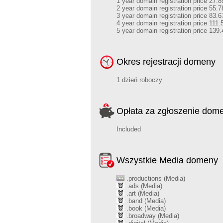
1 year domain registration price 27.8
2 year domain registration price 55.7
3 year domain registration price 83.6
4 year domain registration price 111.
5 year domain registration price 139.
Okres rejestracji domeny
1 dzień roboczy
Opłata za zgłoszenie dom
Included
Wszystkie Media domeny
.productions (Media)
.ads (Media)
.art (Media)
.band (Media)
.book (Media)
.broadway (Media)