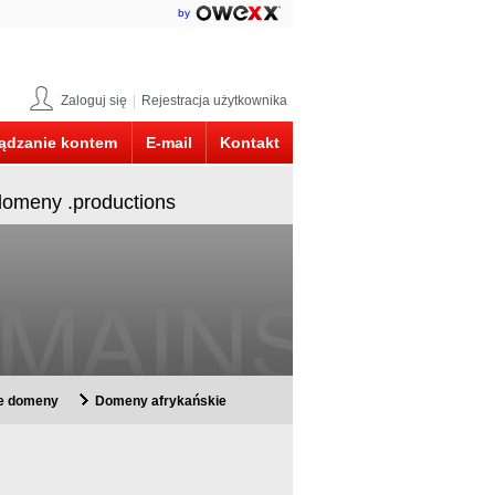
by
Zaloguj się
|
Rejestracja użytkownika
ądzanie kontem
E-mail
Kontakt
domeny .productions
ie domeny
Domeny afrykańskie