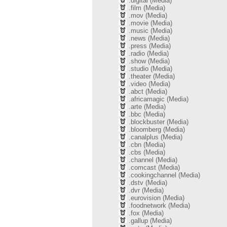
.digital (Media)
.film (Media)
.mov (Media)
.movie (Media)
.music (Media)
.news (Media)
.press (Media)
.radio (Media)
.show (Media)
.studio (Media)
.theater (Media)
.video (Media)
.abct (Media)
.africamagic (Media)
.arte (Media)
.bbc (Media)
.blockbuster (Media)
.bloomberg (Media)
.canalplus (Media)
.cbn (Media)
.cbs (Media)
.channel (Media)
.comcast (Media)
.cookingchannel (Media)
.dstv (Media)
.dvr (Media)
.eurovision (Media)
.foodnetwork (Media)
.fox (Media)
.gallup (Media)