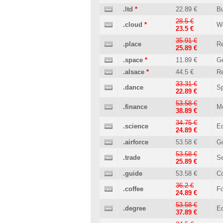
.ltd
*
22.89 €
B
28.5 €
.cloud
*
W
23.5 €
35.91 €
.place
Re
25.89 €
.space
*
11.89 €
Ge
.alsace
*
44.5 €
Re
33.31 €
.dance
Sp
22.89 €
53.58 €
.finance
M
38.89 €
34.75 €
.science
Ed
24.89 €
.airforce
53.58 €
G
53.58 €
.trade
Se
25.89 €
.guide
53.58 €
C
36.2 €
.coffee
Fo
24.89 €
53.58 €
.degree
Ed
37.89 €