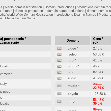
 Media domain registration | Domain .productions | productions domain regist
ia domain | domains productions | domain name productions | domain names re
 Media World Wide Domain Registration | .productions Doamin Names | Media
ins | Media Domain Name
aj pochodzenia /
Cena /
Domeny
rzeznaczenie
rok
.video
*
27.5 €
.rodeo
53.58 €
.ngo
*
41.5 €
ucation
.bingo
*
46 €
.bio
82.54 €
ommerce
.audio
41.99 €
eauty
28.5 €
.studio
*
22.89 €
usiness
.physio
128.88 €
ort
56.48 €
.limo
ucation
39.5 €
36.2 €